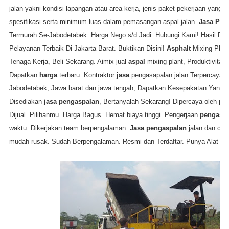
jalan yakni kondisi lapangan atau area kerja, jenis paket pekerjaan yang 
spesifikasi serta minimum luas dalam pemasangan aspal jalan.
Jasa Pen
Termurah Se-Jabodetabek. Harga Nego s/d Jadi. Hubungi Kami! Hasil Peker
Pelayanan Terbaik Di Jakarta Barat. Buktikan Disini!
Asphalt
Mixing Plant
Tenaga Kerja, Beli Sekarang. Aimix jual
aspal
mixing plant, Produktivitas:
Dapatkan
harga
terbaru.
Kontraktor
jasa
pengasapalan jalan Terpercaya d
Jabodetabek, Jawa barat dan jawa tengah,
Dapatkan Kesepakatan Yang Le
Disediakan
jasa pengaspalan
, Bertanyalah Sekarang! Dipercaya oleh pe
Dijual. Pilihanmu. Harga Bagus. Hemat biaya tinggi.
Pengerjaan
pengasp
waktu. Dikerjakan team berpengalaman.
Jasa pengaspalan
jalan dan cor 
mudah rusak. Sudah Berpengalaman. Resmi dan Terdaftar. Punya Alat Sen