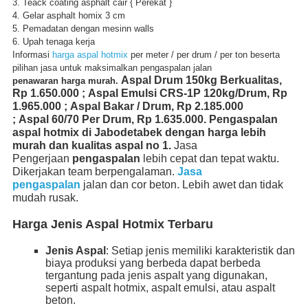
3. Teack coating asphalt cair { Perekat }
4. Gelar asphalt homix 3 cm
5. Pemadatan dengan mesinn walls
6. Upah tenaga kerja
Informasi
harga aspal hotmix
per meter / per drum / per ton beserta
pilihan jasa untuk maksimalkan pengaspalan jalan
A
spal
Drum 150kg Berkualitas,
penawaran harga murah.
Rp 1.650.000 ;
Aspal
Emulsi CRS-1P 120kg/Drum, Rp
1.965.000 ;
Aspal
Bakar / Drum, Rp 2.185.000
;
Aspal
60/70 Per Drum, Rp 1.635.000.
Pengaspalan
aspal
hotmix di Jabodetabek dengan harga lebih
murah dan kualitas
aspal
no 1.
Jasa
Pengerjaan
pengaspalan
lebih cepat dan tepat waktu.
Dikerjakan team berpengalaman.
Jasa
pengaspalan
jalan dan cor beton. Lebih awet dan tidak
mudah rusak.
Harga Jenis Aspal Hotmix Terbaru
Jenis Aspal
: Setiap jenis memiliki karakteristik dan
biaya produksi yang berbeda dapat berbeda
tergantung pada jenis aspalt yang digunakan,
seperti aspalt hotmix, aspalt emulsi, atau aspalt
beton.