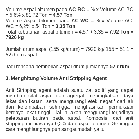
Volume Aspal bitumen pada
AC-BC
= % x Volume AC-BC
= 5,6% x 81,72 Ton =
4,57 Ton
Volume Aspal bitumen pada
AC-WC
= % x Volume AC-
WC = 6,2% x 54 Ton =
3,35 Ton
Total kebutuhan aspal bitumen = 4,57 + 3,35 =
7,92 Ton =
7920 kg
Jumlah drum aspal (155 kg/drum) = 7920 kg/ 155 = 51,1 =
52 drum aspal.
Jadi rencana pembelian aspal drum jumlahnya
52 drum
3. Menghitung Volume Anti Stripping Agent
Anti Stripping agent adalah suatu zat aditif yang dapat
merubah sifat aspal dan agregat, meningkatkan daya
lekat dan ikatan, serta mengurangi efek negatif dari air
dan kelembaban sehingga menghasilkan permukaan
berdaya lekat tinggi. Hal ini akan mengurangi terjadinya
pelepasan butiran pada aspal. Komposisi dari anti
stripping ini biasanya 0,3% dari aspal bitumen. Sehingga
cara menghitungnya pun sangat mudah yaitu