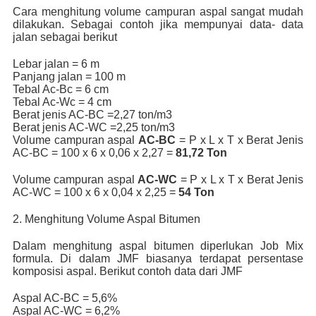
Cara menghitung volume campuran aspal sangat mudah
dilakukan. Sebagai contoh jika mempunyai data- data
jalan sebagai berikut
Lebar jalan = 6 m
Panjang jalan = 100 m
Tebal Ac-Bc = 6 cm
Tebal Ac-Wc = 4 cm
Berat jenis AC-BC =2,27 ton/m3
Berat jenis AC-WC =2,25 ton/m3
Volume campuran aspal
AC-BC
= P x L x T x Berat Jenis
AC-BC = 100 x 6 x 0,06 x 2,27 =
81,72 Ton
Volume campuran aspal
AC-WC
= P x L x T x Berat Jenis
AC-WC = 100 x 6 x 0,04 x 2,25 =
54 Ton
2. Menghitung Volume Aspal Bitumen
Dalam menghitung aspal bitumen diperlukan Job Mix
formula. Di dalam JMF biasanya terdapat persentase
komposisi aspal. Berikut contoh data dari JMF
Aspal AC-BC = 5,6%
Aspal AC-WC = 6,2%