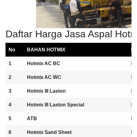
Daftar Harga Jasa Aspal Hotm
No
BAHAN HOTMIX
H
1
Hotmix AC BC
ID
2
Hotmix AC WC
ID
3
Hotmix III Laston
ID
4
Hotmix III Laston Special
ID
5
ATB
ID
6
Hotmix Sand Sheet
ID