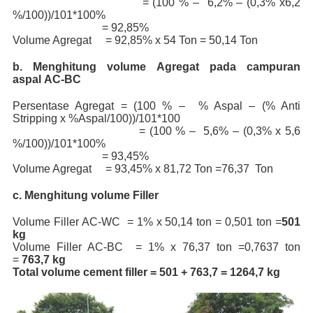
= (100 % – 6,2% – (0,3% x6,2
%/100))/101*100%
= 92,85%
Volume Agregat = 92,85% x 54 Ton = 50,14 Ton
b. Menghitung volume Agregat pada campuran
aspal AC-BC
Persentase Agregat = (100 % – % Aspal – (% Anti
Stripping x %Aspal/100))/101*100
= (100 % – 5,6% – (0,3% x 5,6
%/100))/101*100%
= 93,45%
Volume Agregat = 93,45% x 81,72 Ton =76,37 Ton
c. Menghitung volume Filler
Volume Filler AC-WC = 1% x 50,14 ton = 0,501 ton =
501
kg
Volume Filler AC-BC = 1% x 76,37 ton =0,7637 ton
=
763,7 kg
Total volume cement filler = 501 + 763,7 = 1264,7 kg